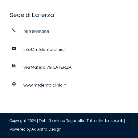
Sede di Laterza
099 9648088
info@mtdentalclinic.it
Via Matera 79, LATERZA
www.mtdentalclinic.it
Copyright 2024 | Dott. Gianluca Tagariello | Tutti i diritti riservati
|
Powered by
Ad Astra Design