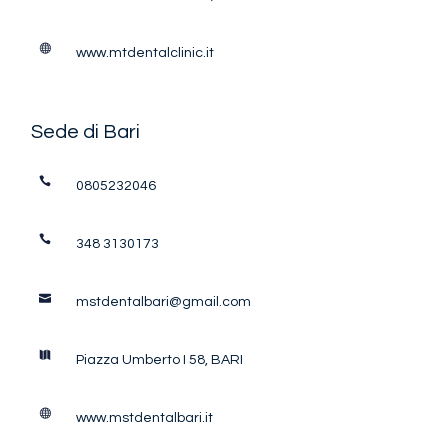
www.mtdentalclinic.it
Sede di Bari
0805232046
348 3130173
mstdentalbari@gmail.com
Piazza Umberto I 58, BARI
www.mstdentalbari.it