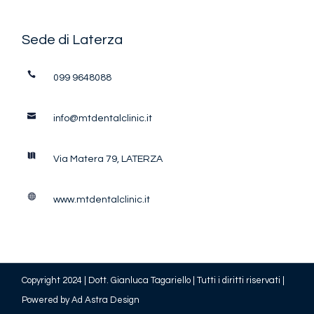
Sede di Laterza
099 9648088
info@mtdentalclinic.it
Via Matera 79, LATERZA
www.mtdentalclinic.it
Copyright 2024 | Dott. Gianluca Tagariello | Tutti i diritti riservati
|
Powered by
Ad Astra Design