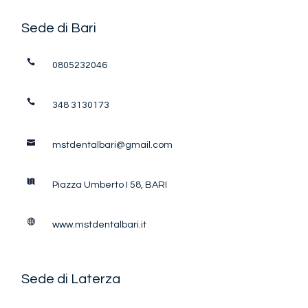
Sede di Bari
0805232046
348 3130173
mstdentalbari@gmail.com
Piazza Umberto I 58, BARI
www.mstdentalbari.it
Sede di Laterza