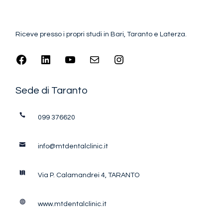
Riceve presso i propri studi in Bari, Taranto e Laterza.
Sede di Taranto
099 376620
info@mtdentalclinic.it
Via P. Calamandrei 4, TARANTO
www.mtdentalclinic.it