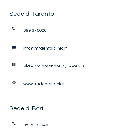
Sede di Taranto
099 376620
info@mtdentalclinic.it
Via P. Calamandrei 4, TARANTO
www.mtdentalclinic.it
Sede di Bari
0805232046