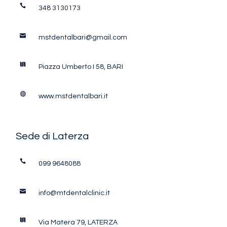
348 3130173
mstdentalbari@gmail.com
Piazza Umberto I 58, BARI
www.mstdentalbari.it
Sede di Laterza
099 9648088
info@mtdentalclinic.it
Via Matera 79, LATERZA