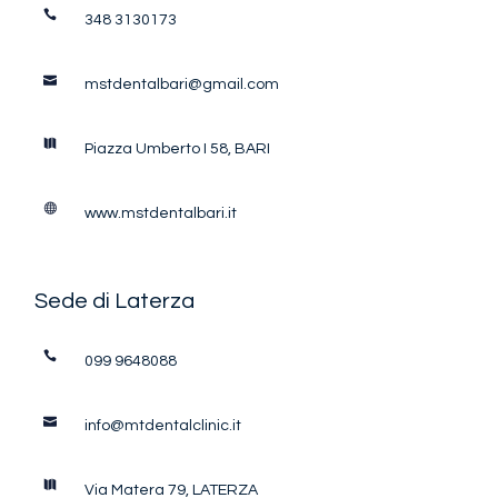
348 3130173
mstdentalbari@gmail.com
Piazza Umberto I 58, BARI
www.mstdentalbari.it
Sede di Laterza
099 9648088
info@mtdentalclinic.it
Via Matera 79, LATERZA