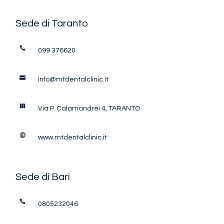
Sede di Taranto
099 376620
info@mtdentalclinic.it
Via P. Calamandrei 4, TARANTO
www.mtdentalclinic.it
Sede di Bari
0805232046