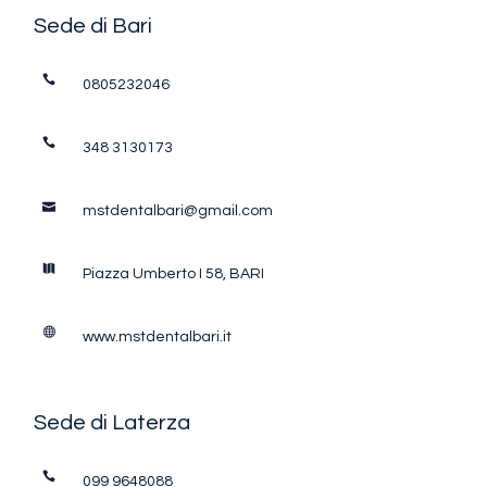
Sede di Bari
0805232046
348 3130173
mstdentalbari@gmail.com
Piazza Umberto I 58, BARI
www.mstdentalbari.it
Sede di Laterza
099 9648088