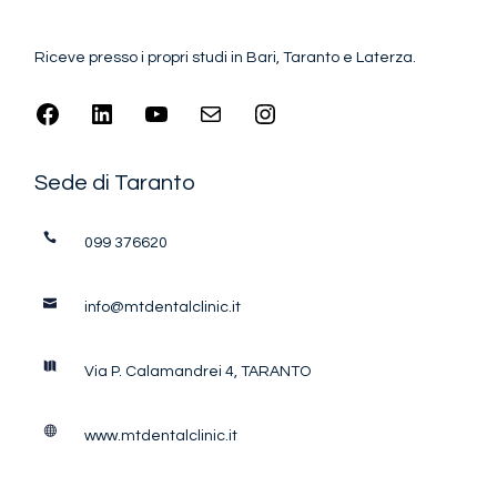
Riceve presso i propri studi in Bari, Taranto e Laterza.
Sede di Taranto
099 376620
info@mtdentalclinic.it
Via P. Calamandrei 4, TARANTO
www.mtdentalclinic.it